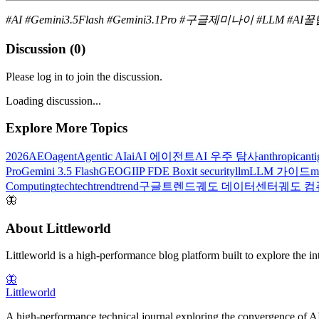
#AI #Gemini3.5Flash #Gemini3.1Pro #구글제미나이 #LLM #
Discussion (
0
)
Please log in to join the discussion.
Loading discussion...
Explore More Topics
2026
AEO
agent
Agentic AI
ai
AI 에이전트
AI 우주 탐사
anthropic
anti
Pro
Gemini 3.5 Flash
GEO
GIIP FDE Box
it security
llm
LLM 가이드
m
Computing
tech
techtrend
trend
구글트렌드
궤도 데이터센터
궤도 컴
🦋
About Littleworld
Littleworld is a high-performance blog platform built to explore the i
🦋
Littleworld
A high-performance technical journal exploring the convergence of AI