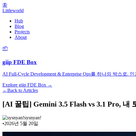
🦋
Littleworld
Hub
Blog
Projects
About
📦
giip FDE Box
AI Full-Cycle Development & Enterprise Ops를
Explore giip FDE Box →
←
Back to Articles
[AI 꿀팁] Gemini 3.5 Flash vs 3
sysnyan!
•
2026년 5월 20일