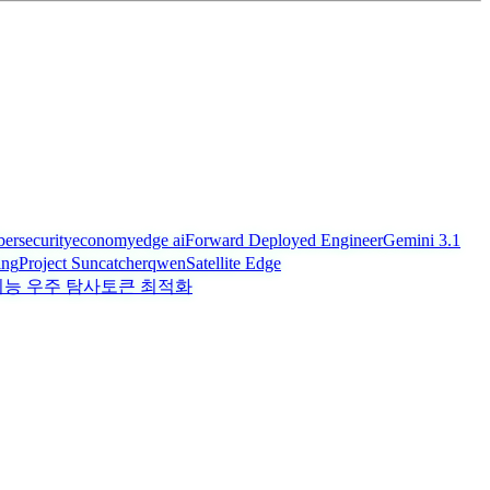
bersecurity
economy
edge ai
Forward Deployed Engineer
Gemini 3.1
ing
Project Suncatcher
qwen
Satellite Edge
능 우주 탐사
토큰 최적화