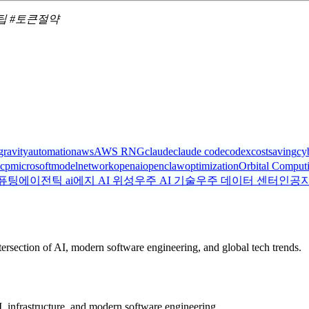
AI꿀팁 #토큰절약
gravity
automation
aws
AWS RNG
claude
claude code
codex
costsaving
cy
cp
microsoft
model
network
openai
openclaw
optimization
Orbital Comput
퓨팅
에이전틱 ai
에지 AI 위성
우주 AI 기술
우주 데이터 센터
인공지
ntersection of AI, modern software engineering, and global tech trends.
, infrastructure, and modern software engineering.