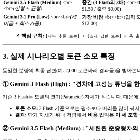
Gemini 3.5 Flash (Medium)
<br>
중간 (3 Flash의 3배)
<br>
<
<br>
(신형 + 균형)
$1.50 / 출력 $9.00)
Gemini 3.1 Pro (Low)
<br>
<br>
(헤
가장 비쌈
<br>
<br>
(입력 $2
비급 + 최소가동)
$12.00)
📌
핵심 규칙:
[내부 추론 토큰] + [실제 답변 토큰] = 총 
3. 실제 시나리오별 토큰 소모 특징
동일한 분량의 최종 답변(예: 2,000 토큰짜리 결과물)을 받
① Gemini 3 Flash (High) : "경차에 고성능 튜닝을 
기존 3 Flash는 모델의 크기(Parameter) 자체가 작습니다. 때문에
토큰 소모:
3 Flash 기준으로는 평소보다 머리를 많이 써
결과:
단가 자체가 워낙 저렴해서
비용 압박은 이 세 조합
② Gemini 3.5 Flash (Medium) : "세련된 준중형