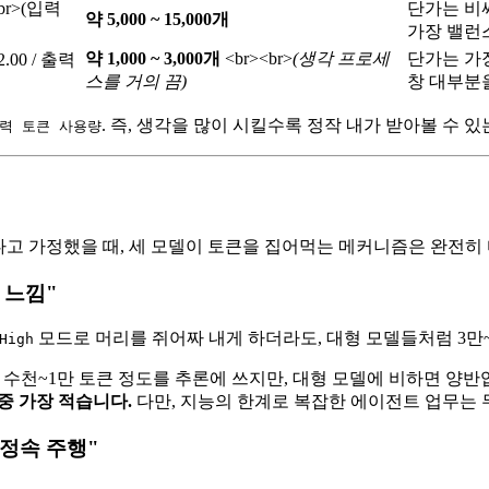
br>
(입력
단가는 비싸
약 5,000 ~ 15,000개
가장 밸런
약 1,000 ~ 3,000개
<br>
<br>
(생각 프로세
단가는 가장
.00 / 출력
스를 거의 끔)
창 대부분
. 즉, 생각을 많이 시킬수록 정작 내가 받아볼 수 
출력 토큰 사용량
아본다고 가정했을 때, 세 모델이 토큰을 집어먹는 메커니즘은 완전히
한 느낌"
모드로 머리를 쥐어짜 내게 하더라도, 대형 모델들처럼 3만
High
서 수천~1만 토큰 정도를 추론에 쓰지만, 대형 모델에 비하면 양반
 중 가장 적습니다.
다만, 지능의 한계로 복잡한 에이전트 업무는 
차의 정속 주행"