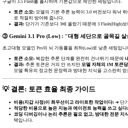
구글이 3.5 Flash를 출시하며 기본값으로 제안한 세팅입니다.
토큰 소모:
모델의 기본 추론 능력이 3.0 버전보다 워낙 
로 적절히 방어해 줍니다.
결과:
단가가 기존보다 3배 올랐기 때문에 3 Flash(High
③ Gemini 3.1 Pro (Low) : "대형 세단으로 골목길
초고대형 모델인 Pro의 뇌 가동률을 최하(
)로 낮춘 세팅입니
Low
토큰 소모:
복잡한 추론 단계를 완전히 건너뛰기 때문에
결과:
추론 토큰은 거의 안 쓰지만
모델 자체의 1M 토큰당
모델 특유의 정교한 문장력과 방대한 지식을 고스란히 얻
💡 결론: 토큰 효율 최종 가이드
비용(지갑 사정)이 최우선이고 라이트한 작업이다:
➔ 단가
적당한 비용으로 높은 지능과 에이전트 능력을 쓰고 싶다
코딩 디버깅이나 논리 추론은 필요 없고, 방대한 전문 지식
택입니다.