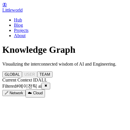
🦋
Littleworld
Hub
Blog
Projects
About
Knowledge Graph
Visualizing the interconnected wisdom of AI and Engineering.
GLOBAL
USER
TEAM
Current Context ID
ALL
Filtered
#
에이전틱 ai
🔗 Network
☁️ Cloud