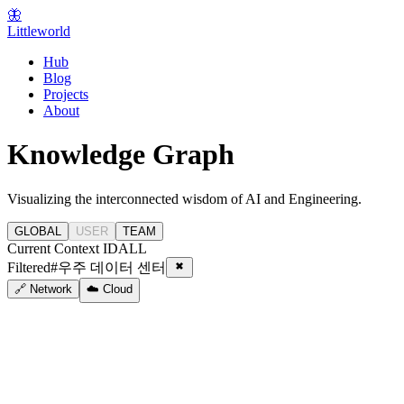
🦋
Littleworld
Hub
Blog
Projects
About
Knowledge Graph
Visualizing the interconnected wisdom of AI and Engineering.
GLOBAL
USER
TEAM
Current Context ID
ALL
Filtered
#
우주 데이터 센터
🔗 Network
☁️ Cloud