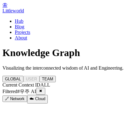
🦋
Littleworld
Hub
Blog
Projects
About
Knowledge Graph
Visualizing the interconnected wisdom of AI and Engineering.
GLOBAL
USER
TEAM
Current Context ID
ALL
Filtered
#
우주 AI
🔗 Network
☁️ Cloud