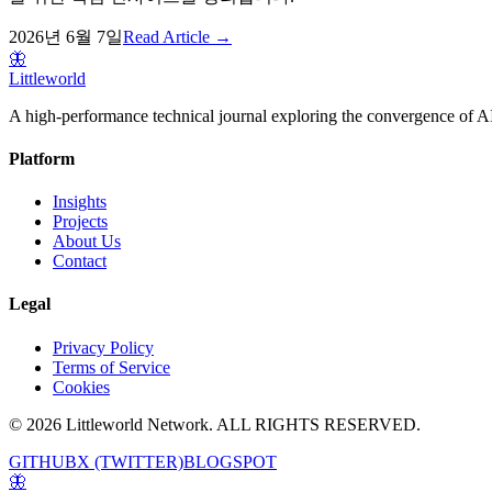
2026년 6월 7일
Read Article →
🦋
Littleworld
A high-performance technical journal exploring the convergence of AI
Platform
Insights
Projects
About Us
Contact
Legal
Privacy Policy
Terms of Service
Cookies
© 2026 Littleworld Network. ALL RIGHTS RESERVED.
GITHUB
X (TWITTER)
BLOGSPOT
🦋