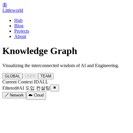
🦋
Littleworld
Hub
Blog
Projects
About
Knowledge Graph
Visualizing the interconnected wisdom of AI and Engineering.
GLOBAL
USER
TEAM
Current Context ID
ALL
Filtered
#
AI 도입 컨설팅
🔗 Network
☁️ Cloud