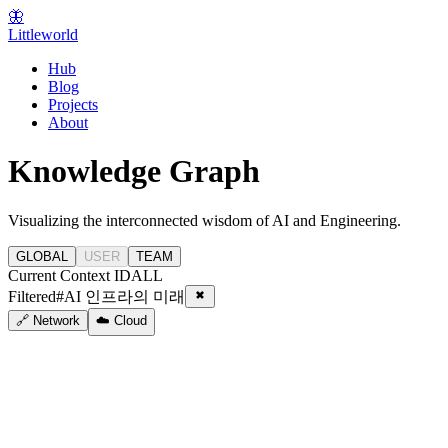
🦋
Littleworld
Hub
Blog
Projects
About
Knowledge Graph
Visualizing the interconnected wisdom of AI and Engineering.
GLOBAL
USER
TEAM
Current Context ID
ALL
Filtered
#
AI 인프라의 미래
🔗 Network
☁️ Cloud