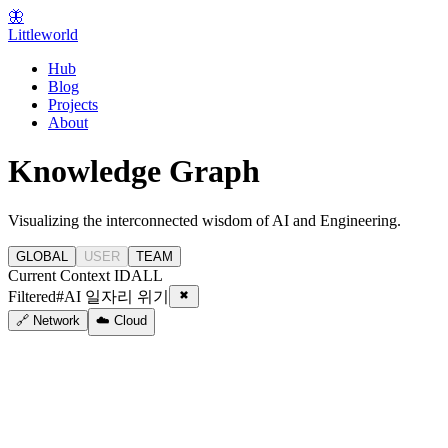
🦋
Littleworld
Hub
Blog
Projects
About
Knowledge Graph
Visualizing the interconnected wisdom of AI and Engineering.
GLOBAL
USER
TEAM
Current Context ID
ALL
Filtered
#
AI 일자리 위기
🔗 Network
☁️ Cloud