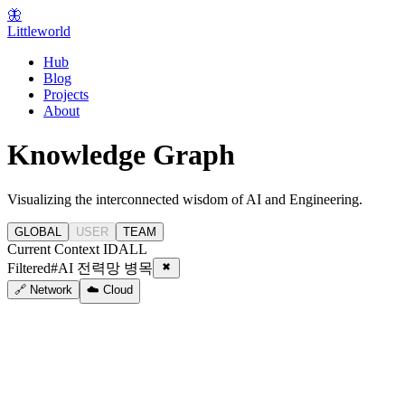
🦋
Littleworld
Hub
Blog
Projects
About
Knowledge Graph
Visualizing the interconnected wisdom of AI and Engineering.
GLOBAL
USER
TEAM
Current Context ID
ALL
Filtered
#
AI 전력망 병목
🔗 Network
☁️ Cloud