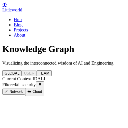
🦋
Littleworld
Hub
Blog
Projects
About
Knowledge Graph
Visualizing the interconnected wisdom of AI and Engineering.
GLOBAL
USER
TEAM
Current Context ID
ALL
Filtered
#
it security
🔗 Network
☁️ Cloud