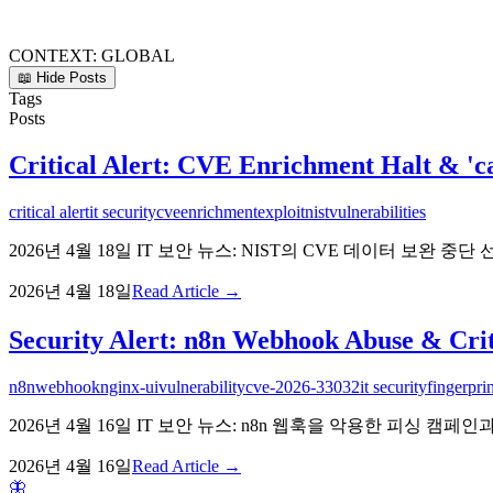
CONTEXT:
GLOBAL
📖 Hide Posts
Tags
Posts
Critical Alert: CVE Enrichment Halt & 'ca
critical alert
it security
cve
enrichment
exploit
nist
vulnerabilities
2026년 4월 18일 IT 보안 뉴스: NIST의 CVE 데이터 보완 중
2026년 4월 18일
Read Article →
Security Alert: n8n Webhook Abuse & Crit
n8n
webhook
nginx-ui
vulnerability
cve-2026-33032
it security
fingerpri
2026년 4월 16일 IT 보안 뉴스: n8n 웹훅을 악용한 피싱 캠페인
2026년 4월 16일
Read Article →
🦋