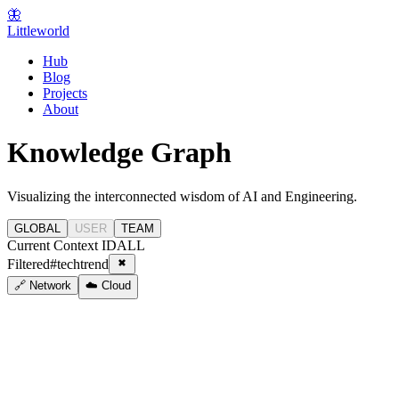
🦋
Littleworld
Hub
Blog
Projects
About
Knowledge Graph
Visualizing the interconnected wisdom of AI and Engineering.
GLOBAL
USER
TEAM
Current Context ID
ALL
Filtered
#
techtrend
🔗 Network
☁️ Cloud