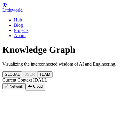
🦋
Littleworld
Hub
Blog
Projects
About
Knowledge Graph
Visualizing the interconnected wisdom of AI and Engineering.
GLOBAL
USER
TEAM
Current Context ID
ALL
🔗 Network
☁️ Cloud