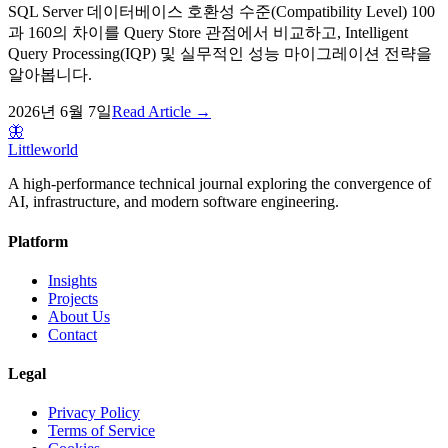
SQL Server 데이터베이스 호환성 수준(Compatibility Level) 100
과 160의 차이를 Query Store 관점에서 비교하고, Intelligent
Query Processing(IQP) 및 실무적인 성능 마이그레이션 전략을
알아봅니다.
2026년 6월 7일
Read Article →
🦋
Littleworld
A high-performance technical journal exploring the convergence of
AI, infrastructure, and modern software engineering.
Platform
Insights
Projects
About Us
Contact
Legal
Privacy Policy
Terms of Service