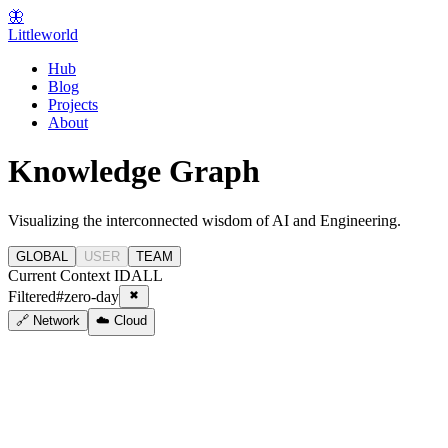
🦋
Littleworld
Hub
Blog
Projects
About
Knowledge Graph
Visualizing the interconnected wisdom of AI and Engineering.
GLOBAL
USER
TEAM
Current Context ID
ALL
Filtered
#
zero-day
🔗 Network
☁️ Cloud