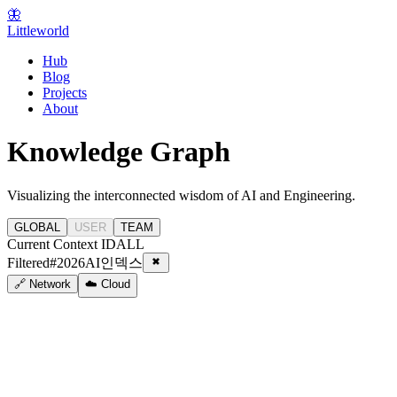
🦋
Littleworld
Hub
Blog
Projects
About
Knowledge Graph
Visualizing the interconnected wisdom of AI and Engineering.
GLOBAL
USER
TEAM
Current Context ID
ALL
Filtered
#
2026AI인덱스
🔗 Network
☁️ Cloud