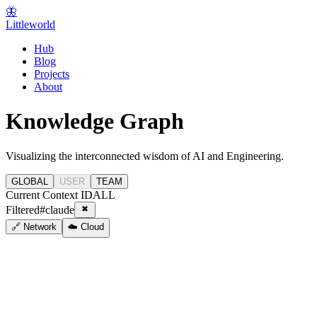
🦋
Littleworld
Hub
Blog
Projects
About
Knowledge Graph
Visualizing the interconnected wisdom of AI and Engineering.
GLOBAL
USER
TEAM
Current Context ID
ALL
Filtered
#
claude
🔗 Network
☁️ Cloud