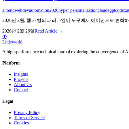
ai
trend
webdev
automation
2026
hyper-personalization
claude
gpt
codex
a
2026년 2월, 웹 개발의 패러다임이 도구에서 에이전트로 변화
2026년 2월 26일
Read Article →
🦋
Littleworld
A high-performance technical journal exploring the convergence of AI
Platform
Insights
Projects
About Us
Contact
Legal
Privacy Policy
Terms of Service
Cookies