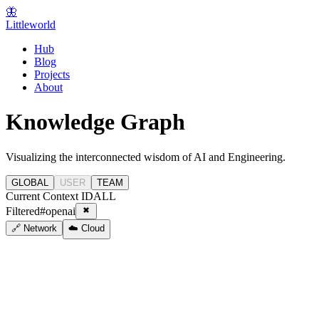
🦋
Littleworld
Hub
Blog
Projects
About
Knowledge Graph
Visualizing the interconnected wisdom of AI and Engineering.
GLOBAL
USER
TEAM
Current Context ID
ALL
Filtered
#
openai
🔗 Network
☁️ Cloud