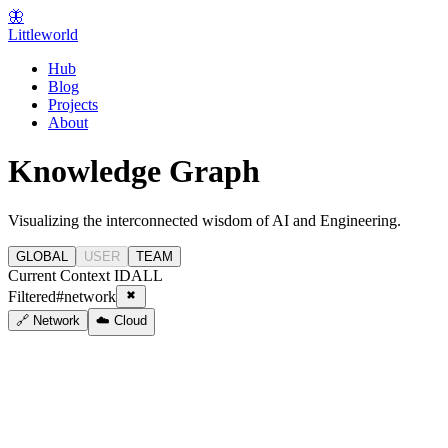
🦋
Littleworld
Hub
Blog
Projects
About
Knowledge Graph
Visualizing the interconnected wisdom of AI and Engineering.
GLOBAL
USER
TEAM
Current Context ID
ALL
Filtered
#
network
🔗 Network
☁️ Cloud