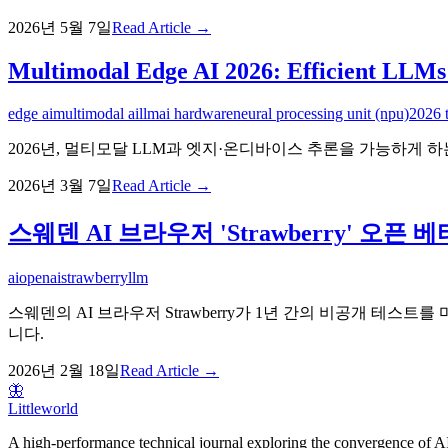
2026년 5월 7일
Read Article →
Multimodal Edge AI 2026: Efficient LLM
edge ai
multimodal ai
llm
ai hardware
neural processing unit (npu)
2026 t
2026년, 멀티모달 LLM과 엣지·온디바이스 추론을 가능하게 
2026년 3월 7일
Read Article →
스웨덴 AI 브라우저 'Strawberry' 오픈
ai
openai
strawberry
llm
스웨덴의 AI 브라우저 Strawberry가 1년 간의 비공개 테
니다.
2026년 2월 18일
Read Article →
🦋
Littleworld
A high-performance technical journal exploring the convergence of AI