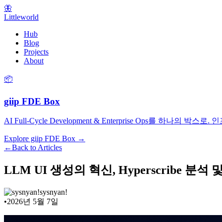
🦋
Littleworld
Hub
Blog
Projects
About
📦
giip FDE Box
AI Full-Cycle Development & Enterprise Ops를
Explore giip FDE Box →
←
Back to Articles
LLM UI 생성의 혁신, Hyperscribe 분석 및
sysnyan!
•
2026년 5월 7일