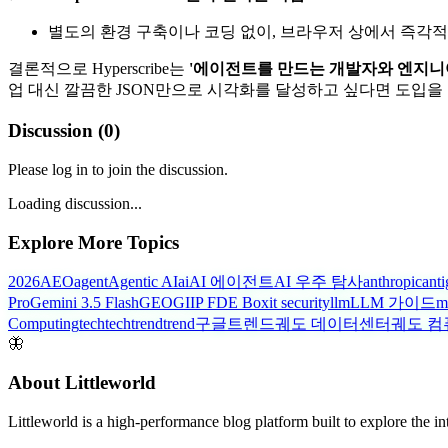
별도의 환경 구축이나 코딩 없이, 브라우저 상에서 즉각
결론적으로 Hyperscribe는
'에이전트를 만드는 개발자와 엔지니어
업 대신 깔끔한 JSON만으로 시각화를 달성하고 싶다면 도입을
Discussion (
0
)
Please log in to join the discussion.
Loading discussion...
Explore More Topics
2026
AEO
agent
Agentic AI
ai
AI 에이전트
AI 우주 탐사
anthropic
anti
Pro
Gemini 3.5 Flash
GEO
GIIP FDE Box
it security
llm
LLM 가이드
m
Computing
tech
techtrend
trend
구글트렌드
궤도 데이터센터
궤도 컴
🦋
About Littleworld
Littleworld is a high-performance blog platform built to explore the i