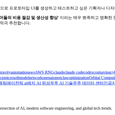
적으로 프로토타입 UI를 생성하고 테스트하고 싶은 기획자나 디
들의 비용 절감 및 생산성 향상'
이라는 매우 뾰족하고 명확한 
 적극 추천합니다.
gravity
automation
aws
AWS RNG
claude
claude code
codex
costsaving
cy
cp
microsoft
model
network
openai
openclaw
optimization
Orbital Comput
퓨팅
에이전틱 ai
에지 AI 위성
우주 AI 기술
우주 데이터 센터
인공지
ntersection of AI, modern software engineering, and global tech trends.