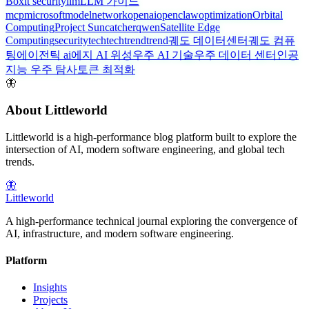
Box
it security
llm
LLM 가이드
mcp
microsoft
model
network
openai
openclaw
optimization
Orbital
Computing
Project Suncatcher
qwen
Satellite Edge
Computing
security
tech
techtrend
trend
궤도 데이터센터
궤도 컴퓨
팅
에이전틱 ai
에지 AI 위성
우주 AI 기술
우주 데이터 센터
인공
지능 우주 탐사
토큰 최적화
🦋
About Littleworld
Littleworld is a high-performance blog platform built to explore the
intersection of AI, modern software engineering, and global tech
trends.
🦋
Littleworld
A high-performance technical journal exploring the convergence of
AI, infrastructure, and modern software engineering.
Platform
Insights
Projects