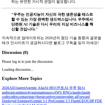
하는 유연한 거시적 관점이 필요합니다.
"우주는 인공지능이 자신의 극한 생존성을 테스트
할 수 있는 가장 완벽한 샌드박스입니다. 우주에서
단련된 AI 기술은 다시 우리의 지상 비즈니스를 혁
신할 것입니다."
지속적으로 업데이트되는 2026년의 첨단 기술 동향과 글로벌
테크 인사이트가 궁금하시다면 블로그 구독을 잊지 마세요!
Discussion (
0
)
Please log in to join the discussion.
Loading discussion...
Explore More Topics
2026
AEO
agent
Agentic AI
ai
AI 에이전트
AI 우주 탐사
anthropic
antigravity
automation
aws
AWS RNG
claude
claude
code
codex
costsaving
cybersecurity
economy
edge ai
Forward
Deployed Engineer
Gemini 3.1 Pro
Gemini 3.5 Flash
GEO
GIIP FDE