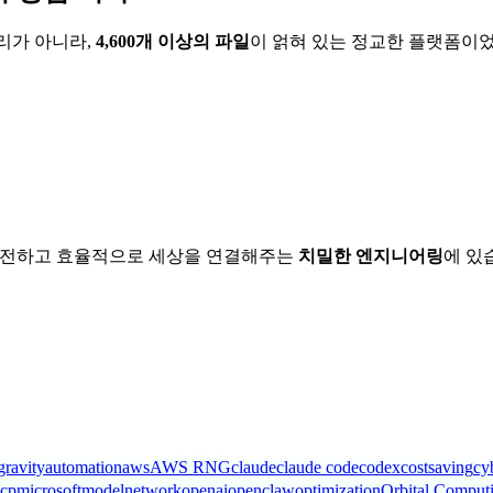
어리가 아니라,
4,600개 이상의 파일
이 얽혀 있는 정교한 플랫폼이
 안전하고 효율적으로 세상을 연결해주는
치밀한 엔지니어링
에 있
gravity
automation
aws
AWS RNG
claude
claude code
codex
costsaving
cy
cp
microsoft
model
network
openai
openclaw
optimization
Orbital Comput