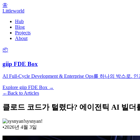
🦋
Littleworld
Hub
Blog
Projects
About
📦
giip FDE Box
AI Full-Cycle Development & Enterprise Ops를
Explore giip FDE Box →
←
Back to Articles
클로드 코드가 털렸다? 에이전틱 AI 빌더를 위
sysnyan!
•
2026년 4월 3일