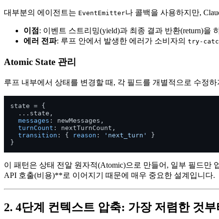
대부분의 에이전트는
나 콜백을 사용하지만, Claud
EventEmitter
이점
: 이벤트 스트리밍(yield)과 최종 결과 반환(retur
에러 전파
: 루프 안에서 발생한 에러가 소비자의
try-catc
Atomic State 관리
루프 내부에서 상태를 변경할 때, 각 필드를 개별적으로 수정
state = { 

  ...state, 

messages
: newMessages, 

turnCount
: nextTurnCount, 

transition
: { 
reason
: 
'next_turn'
 } 

이 패턴은 상태 전알 원자적(Atomic)으로 만들어, 일부 필드
API 호출(비용)**로 이어지기 때문에 매우 중요한 설계입니다.
2. 4단계 컨텍스트 압축: 가장 저렴한 것부