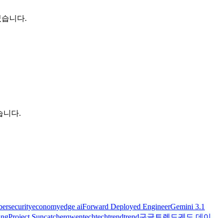
었습니다.
습니다.
bersecurity
economy
edge ai
Forward Deployed Engineer
Gemini 3.1
ing
Project Suncatcher
qwen
tech
techtrend
trend
구글트렌드
궤도 데이