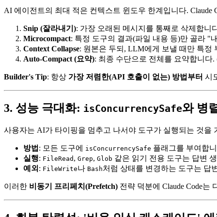
AI 에이전트의 최대 적은 컨텍스트 윈도우 한계입니다. Claude C
Snip (잘라내기)
: 가장 오래된 메시지를 통째로 삭제합니다. 
Microcompact
: 특정 도구의 결과(파일 내용 등)만 골라 "
Context Collapse
: 원본은 두되, LLM에게 보낼 때만 특
Auto-Compact (요약)
: 최종 수단으로 전체를 요약합니다. (
Builder's Tip
: 항상
가장 저렴한(API 호출이 없는) 방법부터
시도
3. 성능 극대화:
와 병
isConcurrencySafe
사용자는 AI가 타이핑을 멈추고 나서야 도구가 실행되는 것을 기다리
방법
: 모든 도구에
플래그를 부여합니
isConcurrencySafe
실행
:
,
,
같은 읽기 전용 도구는 답변 생
FileRead
Grep
Glob
예외
:
나
처럼 상태를 변경하는 도구는 답
FileWrite
Bash
이러한
비동기 프리페치(Prefetch)
전략 덕분에 Claude Cod