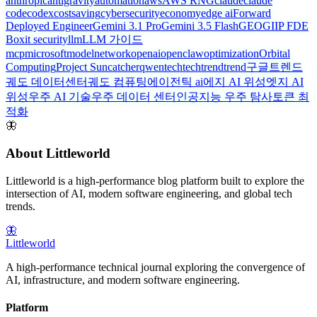
anthropic
antigravity
automation
aws
AWS RNG
claude
claude
code
codex
costsaving
cybersecurity
economy
edge ai
Forward
Deployed Engineer
Gemini 3.1 Pro
Gemini 3.5 Flash
GEO
GIIP FDE
Box
it security
llm
LLM 가이드
mcp
microsoft
model
network
openai
openclaw
optimization
Orbital
Computing
Project Suncatcher
qwen
tech
techtrend
trend
구글트렌드
궤도 데이터센터
궤도 컴퓨팅
에이전틱 ai
에지 AI 위성
엣지 AI
위성
우주 AI 기술
우주 데이터 센터
인공지능 우주 탐사
토큰 최
적화
🦋
About Littleworld
Littleworld is a high-performance blog platform built to explore the
intersection of AI, modern software engineering, and global tech
trends.
🦋
Littleworld
A high-performance technical journal exploring the convergence of
AI, infrastructure, and modern software engineering.
Platform