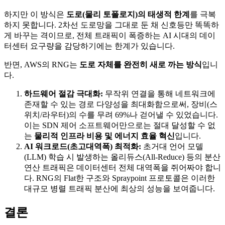
하지만 이 방식은
도로(물리 토폴로지)의 태생적 한계
를 극복
하지 못합니다. 2차선 도로망을 그대로 둔 채 신호등만 똑똑하
게 바꾸는 격이므로, 전체 트래픽이 폭증하는 AI 시대의 데이
터센터 요구량을 감당하기에는 한계가 있습니다.
반면, AWS의 RNG는
도로 자체를 완전히 새로 까는 방식
입니
다.
하드웨어 절감 극대화:
무작위 연결을 통해 네트워크에
존재할 수 있는 경로 다양성을 최대화함으로써, 장비(스
위치/라우터)의 수를 무려 69%나 걷어낼 수 있었습니다.
이는 SDN 제어 소프트웨어만으로는 절대 달성할 수 없
는
물리적 인프라 비용 및 에너지 효율 혁신
입니다.
AI 워크로드(초고대역폭) 최적화:
초거대 언어 모델
(LLM) 학습 시 발생하는 올리듀스(All-Reduce) 등의 분산
연산 트래픽은 데이터센터 전체 대역폭을 쥐어짜야 합니
다. RNG의 Flat한 구조와 Spraypoint 프로토콜은 이러한
대규모 병렬 트래픽 분산에 최상의 성능을 보여줍니다.
결론