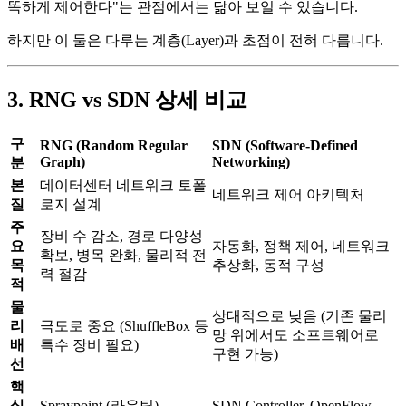
똑하게 제어한다"는 관점에서는 닮아 보일 수 있습니다.
하지만 이 둘은 다루는 계층(Layer)과 초점이 전혀 다릅니다.
3. RNG vs SDN 상세 비교
구
RNG (Random Regular
SDN (Software-Defined
Graph)
Networking)
분
본
데이터센터 네트워크 토폴
네트워크 제어 아키텍처
질
로지 설계
주
장비 수 감소, 경로 다양성
요
자동화, 정책 제어, 네트워크
확보, 병목 완화, 물리적 전
목
추상화, 동적 구성
력 절감
적
물
상대적으로 낮음 (기존 물리
리
극도로 중요 (ShuffleBox 등
망 위에서도 소프트웨어로
배
특수 장비 필요)
구현 가능)
선
핵
심
Spraypoint (라우팅),
SDN Controller, OpenFlow,