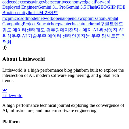
code
codex
costsaving
cybersecurity
economy
edge ai
Forward
Deployed Engineer
Gemini 3.1 Pro
Gemini 3.5 Flash
GEO
GIIP FDE
Box
it security
llm
LLM 가이드
mcp
microsoft
model
network
openai
openclaw
optimization
Orbital
Computing
Project Suncatcher
qwen
tech
techtrend
trend
구글트렌드
궤도 데이터센터
궤도 컴퓨팅
에이전틱 ai
에지 AI 위성
엣지 AI
위성
우주 AI 기술
우주 데이터 센터
인공지능 우주 탐사
토큰 최
적화
🦋
About Littleworld
Littleworld is a high-performance blog platform built to explore the
intersection of AI, modern software engineering, and global tech
trends.
🦋
Littleworld
A high-performance technical journal exploring the convergence of
AI, infrastructure, and modern software engineering.
Platform