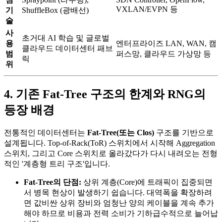
VXLAN/EVPN 등
기
ShuffleBox (광배선)
술
사
초거대 AI 학습 및 글로벌
용
엔터프라이즈 LAN, WAN, 캠
클라우드 데이터센터 패브
범
퍼스망, 클라우드 가상망 등
릭
위
4. 기존 Fat-Tree 구조의 한계와 RNG의
등장 배경
전통적인 데이터센터는
Fat-Tree(또는 Clos)
구조를 기반으로
설계됩니다. Top-of-Rack(ToR) 스위치에서 시작해 Aggregation
스위치, 그리고 Core 스위치로 올라갔다가 다시 내려오는 전형
적인 '계층형 트리 구조'입니다.
Fat-Tree의 단점:
상위 계층(Core)에 트래픽이 집중되면
서 병목 현상이 발생하기 쉽습니다. 대역폭을 확장하려
면 값비싼 상위 장비와 엄청난 양의 케이블을 계속 추가
해야 하므로 비용과 전력 소비가 기하급수적으로 늘어납