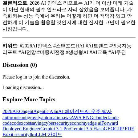
결론적으로,
2026 AI 인덱스 리포트는 AI가 더 이상 미래 기술
이 아닌 현재의 필수 인프라로 자리 잡았음을 보여줍니다. 가
속화되는 성능 속에서 우리는 어떻게 하면 더 책임감 있고 안
전하게 이 기술을 활용할 것인지에 대한 진지한 고민이 필요한
시점입니다.
키워드
: #2026AI인덱스 #스탠포드HAI #AI트렌드 #인공지능
리포트 #AI전망 #미중AI전쟁 #생성형AI #AI교육 #AI주권
Discussion (
0
)
Please log in to join the discussion.
Loading discussion...
Explore More Topics
2026
AEO
agent
Agentic AI
ai
AI 에이전트
AI 우주 탐사
anthropic
antigravity
automation
aws
AWS RNG
claude
claude
code
codex
costsaving
cybersecurity
economy
edge ai
Forward
Deployed Engineer
Gemini 3.1 Pro
Gemini 3.5 Flash
GEO
GIIP FDE
Box
it security
llm
LLM 가이드