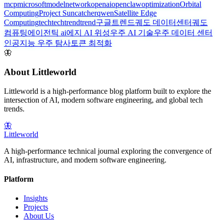
mcp
microsoft
model
network
openai
openclaw
optimization
Orbital
Computing
Project Suncatcher
qwen
Satellite Edge
Computing
tech
techtrend
trend
구글트렌드
궤도 데이터센터
궤도
컴퓨팅
에이전틱 ai
에지 AI 위성
우주 AI 기술
우주 데이터 센터
인공지능 우주 탐사
토큰 최적화
🦋
About Littleworld
Littleworld is a high-performance blog platform built to explore the
intersection of AI, modern software engineering, and global tech
trends.
🦋
Littleworld
A high-performance technical journal exploring the convergence of
AI, infrastructure, and modern software engineering.
Platform
Insights
Projects
About Us