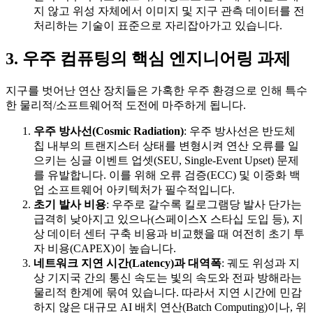
지 않고 위성 자체에서 이미지 및 지구 관측 데이터를 전
처리하는 기술이 표준으로 자리잡아가고 있습니다.
3. 우주 컴퓨팅의 핵심 엔지니어링 과제
지구를 벗어난 연산 장치들은 가혹한 우주 환경으로 인해 특수
한 물리적/소프트웨어적 도전에 마주하게 됩니다.
우주 방사선(Cosmic Radiation)
: 우주 방사선은 반도체
칩 내부의 트랜지스터 상태를 변형시켜 연산 오류를 일
으키는 싱글 이벤트 업셋(SEU, Single-Event Upset) 문제
를 유발합니다. 이를 위해 오류 검증(ECC) 및 이중화 백
업 소프트웨어 아키텍처가 필수적입니다.
초기 발사 비용
: 우주로 갈수록 킬로그램당 발사 단가는
급격히 낮아지고 있으나(스페이스X 스타십 도입 등), 지
상 데이터 센터 구축 비용과 비교했을 때 여전히 초기 투
자 비용(CAPEX)이 높습니다.
네트워크 지연 시간(Latency)과 대역폭
: 궤도 위성과 지
상 기지국 간의 통신 속도는 빛의 속도와 전파 방해라는
물리적 한계에 묶여 있습니다. 따라서 지연 시간에 민감
하지 않은 대규모 AI 배치 연산(Batch Computing)이나, 위