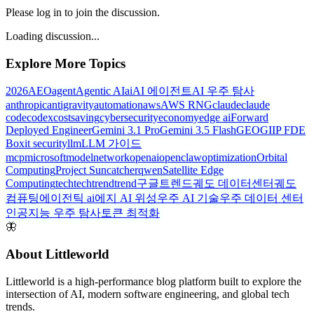
Please log in to join the discussion.
Loading discussion...
Explore More Topics
2026
AEO
agent
Agentic AI
ai
AI 에이전트
AI 우주 탐사
anthropic
antigravity
automation
aws
AWS RNG
claude
claude
code
codex
costsaving
cybersecurity
economy
edge ai
Forward
Deployed Engineer
Gemini 3.1 Pro
Gemini 3.5 Flash
GEO
GIIP FDE
Box
it security
llm
LLM 가이드
mcp
microsoft
model
network
openai
openclaw
optimization
Orbital
Computing
Project Suncatcher
qwen
Satellite Edge
Computing
tech
techtrend
trend
구글트렌드
궤도 데이터센터
궤도
컴퓨팅
에이전틱 ai
에지 AI 위성
우주 AI 기술
우주 데이터 센터
인공지능 우주 탐사
토큰 최적화
🦋
About Littleworld
Littleworld is a high-performance blog platform built to explore the
intersection of AI, modern software engineering, and global tech
trends.