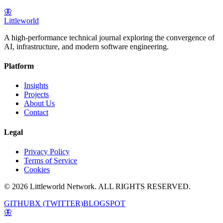
🦋
Littleworld
A high-performance technical journal exploring the convergence of
AI, infrastructure, and modern software engineering.
Platform
Insights
Projects
About Us
Contact
Legal
Privacy Policy
Terms of Service
Cookies
© 2026 Littleworld Network. ALL RIGHTS RESERVED.
GITHUB
X (TWITTER)
BLOGSPOT
🦋