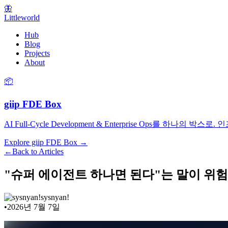
🦋
Littleworld
Hub
Blog
Projects
About
📦
giip FDE Box
AI Full-Cycle Development & Enterprise Ops를
Explore giip FDE Box →
←
Back to Articles
"슈퍼 에이전트 하나면 된다"는 말이 위
sysnyan!
•
2026년 7월 7일