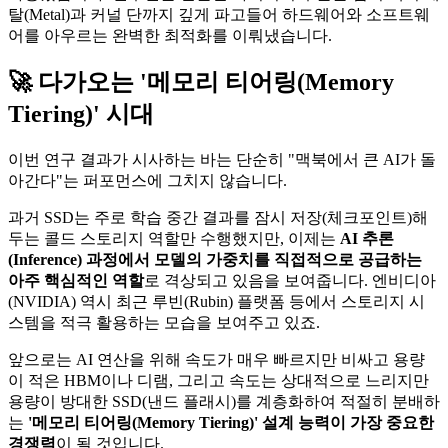
탈(Metal)과 커널 단까지 깊게 파고들어 하드웨어와 소프트웨
어를 아우르는 완벽한 최적화를 이뤄냈습니다.
🚀 다가오는 '메모리 티어링(Memory
Tiering)' 시대
이번 연구 결과가 시사하는 바는 단순히 "맥북에서 큰 AI가 돌
아간다"는 퍼포먼스에 그치지 않습니다.
과거 SSD는 주로 학습 중간 결과를 잠시 저장(체크포인트)해
두는 콜드 스토리지 역할만 수행했지만, 이제는
AI 추론
(Inference) 과정에서 모델의 가중치를 직접적으로 공급하는
아주 핵심적인 역할
로 격상되고 있음을 보여줍니다. 엔비디아
(NVIDIA) 역시 최근 루빈(Rubin) 플랫폼 등에서 스토리지 시
스템을 적극 활용하는 모습을 보여주고 있죠.
앞으로는 AI 연산을 위해 속도가 매우 빠르지만 비싸고 용량
이 적은 HBM이나 디램, 그리고 속도는 상대적으로 느리지만
용량이 방대한 SSD(낸드 플래시)를 계층화하여 적절히 분배하
는
'메모리 티어링(Memory Tiering)' 설계 능력이 가장 중요한
경쟁력
이 될 것입니다.