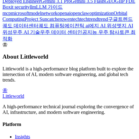
Deployed Engineer
Gemini 3.1 Pro
Gemini 3.5 Flash
GEO
GIIP FDE
Box
it security
llm
LLM 가이드
mcp
microsoft
model
network
openai
openclaw
optimization
Orbital
Computing
Project Suncatcher
qwen
tech
techtrend
trend
구글트렌드
궤도 데이터센터
궤도 컴퓨팅
에이전틱 ai
에지 AI 위성
엣지 AI
위성
우주 AI 기술
우주 데이터 센터
인공지능 우주 탐사
토큰 최
적화
🦋
About Littleworld
Littleworld is a high-performance blog platform built to explore the
intersection of AI, modern software engineering, and global tech
trends.
🦋
Littleworld
A high-performance technical journal exploring the convergence of
AI, infrastructure, and modern software engineering.
Platform
Insights