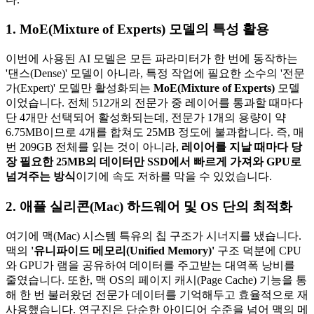
1. MoE(Mixture of Experts) 모델의 특성 활용
이번에 사용된 AI 모델은 모든 파라미터가 한 번에 동작하는
'댄스(Dense)' 모델이 아니라, 특정 작업에 필요한 소수의 '전문
가(Expert)' 모델만 활성화되는
MoE(Mixture of Experts)
모델
이었습니다. 전체 512개의 전문가 중 레이어를 통과할 때마다
단 4개만 선택되어 활성화되는데, 전문가 1개의 용량이 약
6.75MB이므로 4개를 합쳐도 25MB 정도에 불과합니다. 즉, 매
번 209GB 전체를 읽는 것이 아니라,
레이어를 지날 때마다 당
장 필요한 25MB의 데이터만 SSD에서 빠르게 가져와 GPU로
넘겨주는 방식
이기에 속도 저하를 막을 수 있었습니다.
2. 애플 실리콘(Mac) 하드웨어 및 OS 단의 최적화
여기에 맥(Mac) 시스템 특유의 칩 구조가 시너지를 냈습니다.
맥의
'유니파이드 메모리(Unified Memory)'
구조 덕분에 CPU
와 GPU가 램을 공유하여 데이터를 주고받는 대역폭 낭비를
줄였습니다. 또한, 맥 OS의 페이지 캐시(Page Cache) 기능을 통
해 한 번 불러왔던 전문가 데이터를 기억해두고 효율적으로 재
사용했습니다. 연구진은 단순한 아이디어 수준을 넘어 맥의 메