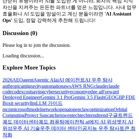
단순히 유행이라서 AI를 도입한 게 아니라, 회사의 핵심 지식
자산을 지켜주는 든든한 파트너를 얻은 느낌입니다. 사내 업무
효율화나 AI 도입을 망설이고 계신 분들이라면
'AI Assistant
Ops'
도입, 정말 강력하게 추천해 드립니다!
Discussion (
0
)
Please log in to join the discussion.
Loading discussion...
Explore More Topics
2026
AEO
agent
Agentic AI
ai
AI 에이전트
AI 우주 탐사
anthropic
antigravity
automation
aws
AWS RNG
claude
claude
code
codex
costsaving
cybersecurity
economy
edge ai
Forward
Deployed Engineer
Gemini 3.1 Pro
Gemini 3.5 Flash
GEO
GIIP FDE
Box
it security
llm
LLM 가이드
mcp
microsoft
model
network
openai
openclaw
optimization
Orbital
Computing
Project Suncatcher
qwen
tech
techtrend
trend
구글트렌드
궤도 데이터센터
궤도 컴퓨팅
에이전틱 ai
에지 AI 위성
엣지 AI
위성
우주 AI 기술
우주 데이터 센터
인공지능 우주 탐사
토큰 최
적화