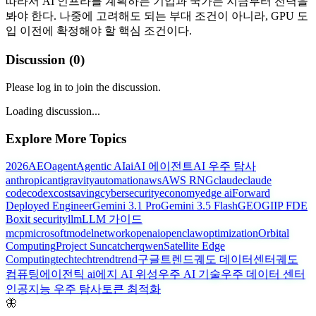
따라서 AI 인프라를 계획하는 기업과 국가는 지금부터 전력을
봐야 한다. 나중에 고려해도 되는 부대 조건이 아니라, GPU 도
입 이전에 확정해야 할 핵심 조건이다.
Discussion (
0
)
Please log in to join the discussion.
Loading discussion...
Explore More Topics
2026
AEO
agent
Agentic AI
ai
AI 에이전트
AI 우주 탐사
anthropic
antigravity
automation
aws
AWS RNG
claude
claude
code
codex
costsaving
cybersecurity
economy
edge ai
Forward
Deployed Engineer
Gemini 3.1 Pro
Gemini 3.5 Flash
GEO
GIIP FDE
Box
it security
llm
LLM 가이드
mcp
microsoft
model
network
openai
openclaw
optimization
Orbital
Computing
Project Suncatcher
qwen
Satellite Edge
Computing
tech
techtrend
trend
구글트렌드
궤도 데이터센터
궤도
컴퓨팅
에이전틱 ai
에지 AI 위성
우주 AI 기술
우주 데이터 센터
인공지능 우주 탐사
토큰 최적화
🦋