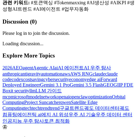
관련 키워드:
#토큰맥싱 #Tokenmaxxing #AI생산성 #AIKPI #생
성형AI트렌드 #AI에이전트 #업무자동화
Discussion (
0
)
Please log in to join the discussion.
Loading discussion...
Explore More Topics
2026
AEO
agent
Agentic AI
ai
AI 에이전트
AI 우주 탐사
anthropic
antigravity
automation
aws
AWS RNG
claude
claude
code
codex
costsaving
cybersecurity
economy
edge ai
Forward
Deployed Engineer
Gemini 3.1 Pro
Gemini 3.5 Flash
GEO
GIIP FDE
Box
it security
llm
LLM 가이드
mcp
microsoft
model
network
openai
openclaw
optimization
Orbital
Computing
Project Suncatcher
qwen
Satellite Edge
Computing
tech
techtrend
trend
구글트렌드
궤도 데이터센터
궤도
컴퓨팅
에이전틱 ai
에지 AI 위성
우주 AI 기술
우주 데이터 센터
인공지능 우주 탐사
토큰 최적화
🦋