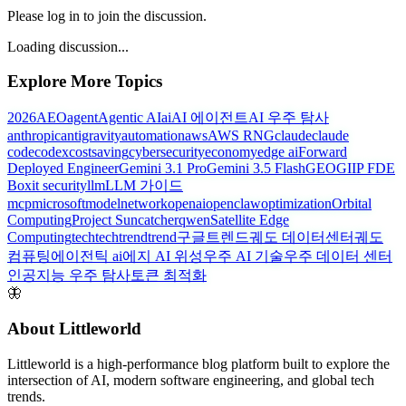
Please log in to join the discussion.
Loading discussion...
Explore More Topics
2026
AEO
agent
Agentic AI
ai
AI 에이전트
AI 우주 탐사
anthropic
antigravity
automation
aws
AWS RNG
claude
claude
code
codex
costsaving
cybersecurity
economy
edge ai
Forward
Deployed Engineer
Gemini 3.1 Pro
Gemini 3.5 Flash
GEO
GIIP FDE
Box
it security
llm
LLM 가이드
mcp
microsoft
model
network
openai
openclaw
optimization
Orbital
Computing
Project Suncatcher
qwen
Satellite Edge
Computing
tech
techtrend
trend
구글트렌드
궤도 데이터센터
궤도
컴퓨팅
에이전틱 ai
에지 AI 위성
우주 AI 기술
우주 데이터 센터
인공지능 우주 탐사
토큰 최적화
🦋
About Littleworld
Littleworld is a high-performance blog platform built to explore the
intersection of AI, modern software engineering, and global tech
trends.