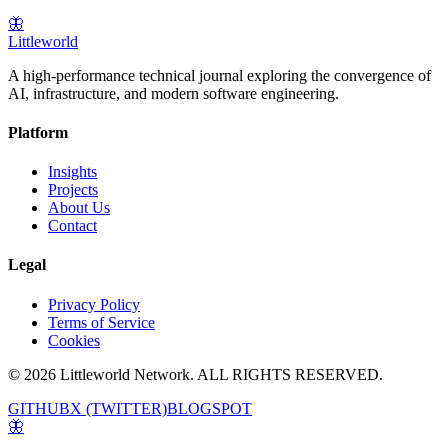
🦋
Littleworld
A high-performance technical journal exploring the convergence of
AI, infrastructure, and modern software engineering.
Platform
Insights
Projects
About Us
Contact
Legal
Privacy Policy
Terms of Service
Cookies
© 2026 Littleworld Network. ALL RIGHTS RESERVED.
GITHUB
X (TWITTER)
BLOGSPOT
🦋